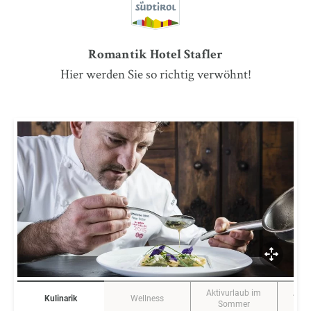
Romantik Hotel Stafler
Hier werden Sie so richtig verwöhnt!
Aktivurlaub im
Akti
Kulinarik
Wellness
Sommer