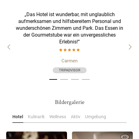
 immer
„Das Hotel ist wunderbar, mit unglaublich
„A
 Mauls.
aufmerksamen und hilfsbereitem Personal und
empa
s
wunderschönen Zimmern und Park. Das Essen in
n
der Gourmetstube war ein unvergessliches
l aufs
Erlebnis!“
Carmen
TRIPADVISOR
Bildergalerie
Hotel
Kulinarik
Wellness
Aktiv
Umgebung