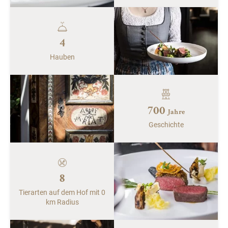
4
Hauben
700
Jahre
Geschichte
8
Tierarten auf dem Hof mit 0
km Radius