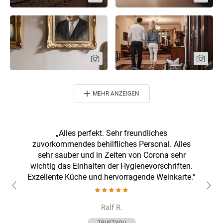
MEHR ANZEIGEN
hön wie
„Alles perfekt. Sehr freundliches
„Erh
en des
zuvorkommendes behilfliches Personal. Alles
Schö
nicht
sehr sauber und in Zeiten von Corona sehr
ei
 alles
wichtig das Einhalten der Hygienevorschriften.
gemach
Exzellente Küche und hervorragende Weinkarte.“
Woche
Ralf R.
TRUSTYOU